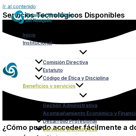
Ir al contenido
Servicios Tecnológicos Disponibles
Inicio
Institucional
Comisión Directiva
Estatuto
Código de Ética y Disciplina
Beneficios y servicios
Gestión Administrativa
Acompañamiento Económico y Financi
Desarrollo Profesional
¿Cómo puedo acceder fácilmente a do
Servicios tecnológicos